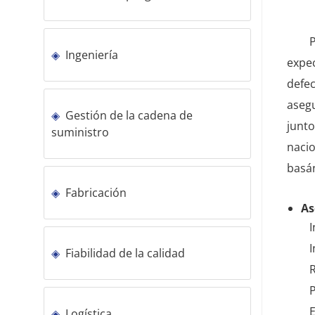
P
Ingeniería
expec
defec
asegu
Gestión de la cadena de
junto
suministro
naci
basán
Fabricación
As
I
I
Fiabilidad de la calidad
P
Logística