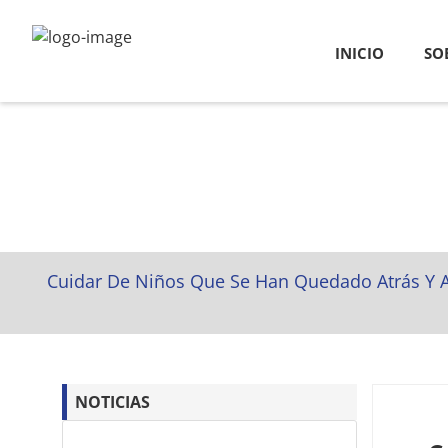
INICIO
SO
Cuidar De Niños Que Se Han Quedado Atrás Y A
NOTICIAS