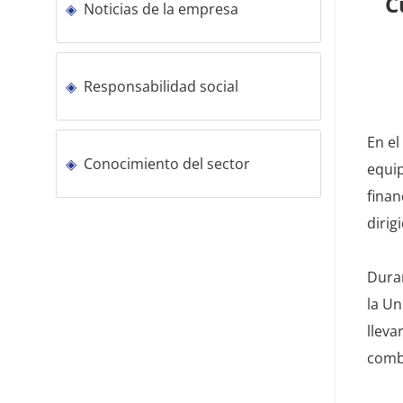
C
Noticias de la empresa
Responsabilidad social
En el
Conocimiento del sector
equip
finan
dirig
Duran
la Un
lleva
combi