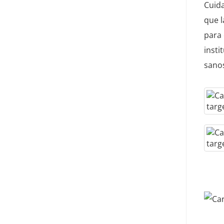
Cuida
que l
para 
insti
sano